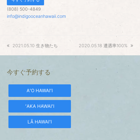
(808) 500-4849
info@indigooceanhawaii.com
previous
2021.05.10 生き物たち
next
2020.05.18 遭遇率100%
post:
post:
今すぐ予約する
AʻO HAWAIʻI
ʻAKA HAWAIʻI
LĀ HAWAIʻI