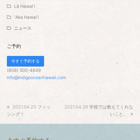
Lā Hawaiʻi
ʻAka Hawaiʻi
ニュース
ご予約
今すぐ予約する
(808) 500-4849
info@indigooceanhawaii.com
previous
2021.04.20 フィッ
next
2021.04.26 学校では教えてくれな
シング！
post:
post:
いこと。