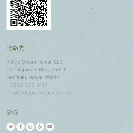
連絡先
Indigo Ocean Hawaii LLC
1311 Kapiolani Blvd, Ste215
Honolulu, Hawaii 96814
+1(808) 500-4147
info@indigooceanhawaii.com
SNS
T
F
I
Y
Y